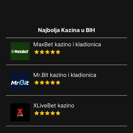
Najbolja Kazina u BIH
MaxBet kazino i kladionica
Mr.Bit kazino i kladionica
XLiveBet kazino