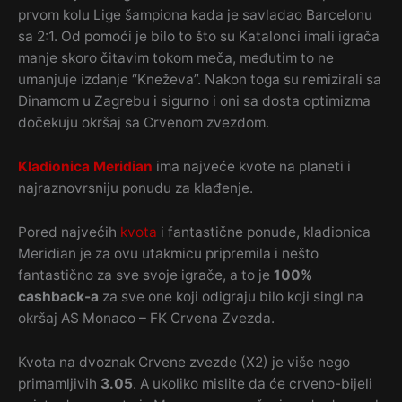
prvom kolu Lige šampiona kada je savladao Barcelonu
sa 2:1. Od pomoći je bilo to što su Katalonci imali igrača
manje skoro čitavim tokom meča, međutim to ne
umanjuje izdanje “Kneževa”. Nakon toga su remizirali sa
Dinamom u Zagrebu i sigurno i oni sa dosta optimizma
dočekuju okršaj sa Crvenom zvezdom.
Kladionica Meridian
ima najveće kvote na planeti i
najraznovrsniju ponudu za klađenje.
Pored najvećih
kvota
i fantastične ponude, kladionica
Meridian je za ovu utakmicu pripremila i nešto
fantastično za sve svoje igrače, a to je
100%
cashback-a
za sve one koji odigraju bilo koji singl na
okršaj AS Monaco – FK Crvena Zvezda.
Kvota na dvoznak Crvene zvezde (X2) je više nego
primamljivih
3.05
. A ukoliko mislite da će crveno-bijeli