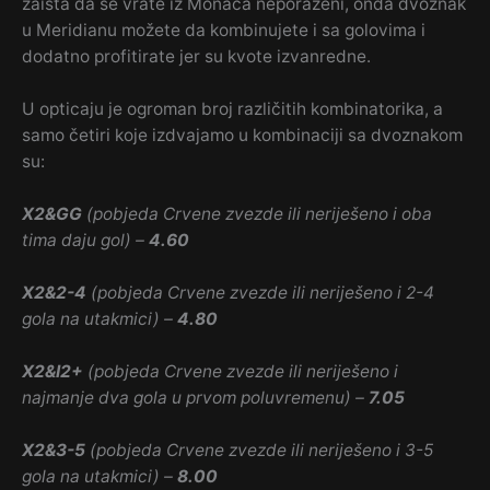
zaista da se vrate iz Monaca neporaženi, onda dvoznak
u Meridianu možete da kombinujete i sa golovima i
dodatno profitirate jer su kvote izvanredne.
U opticaju je ogroman broj različitih kombinatorika, a
samo četiri koje izdvajamo u kombinaciji sa dvoznakom
su:
X2&GG
(pobjeda Crvene zvezde ili neriješeno i oba
tima daju gol) –
4.60
X2&2-4
(pobjeda Crvene zvezde ili neriješeno i 2-4
gola na utakmici) –
4.80
X2&I2+
(pobjeda Crvene zvezde ili neriješeno i
najmanje dva gola u prvom poluvremenu) –
7.05
X2&3-5
(pobjeda Crvene zvezde ili neriješeno i 3-5
gola na utakmici) –
8.00