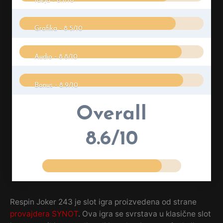
Ideja -
8.1/10
Grafika -
8.5/10
Audio -
8.8/10
Bonus -
8.9/10
Overall
8.6/10
Respin Joker 243 je slot igra proizvedena od strane
provajdera SYNOT
. Ova igra se svrstava u klasične slot