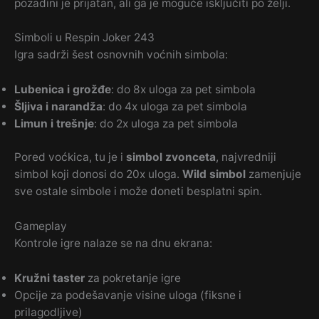
pozadini je prijatan, ali ga je moguće isključiti po želji.
Simboli u Respin Joker 243
Igra sadrži šest osnovnih voćnih simbola:
Lubenica i grožđe
: do 8x uloga za pet simbola
Šljiva i narandža
: do 4x uloga za pet simbola
Limun i trešnje
: do 2x uloga za pet simbola
Pored voćkica, tu je i
simbol zvonceta
, najvredniji
simbol koji donosi do 20x uloga.
Wild simbol
zamenjuje
sve ostale simbole i može doneti besplatni spin.
Gameplay
Kontrole igre nalaze se na dnu ekrana:
Kružni taster
za pokretanje igre
Opcije za podešavanje visine uloga (fiksne i
prilagodljive)