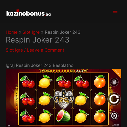
Skip
to
content
Home
Slot Igre
Respin Joker 243
Respin Joker 243
Slot Igre
/
Leave a Comment
Igraj Respin Joker 243 Besplatno