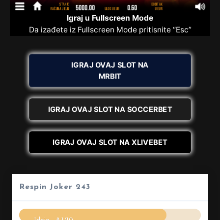
Igraj u Fullscreen Mode
Da izađete iz Fullscreen Mode pritisnite “Esc”
IGRAJ OVAJ SLOT NA
MRBIT
IGRAJ OVAJ SLOT NA SOCCERBET
IGRAJ OVAJ SLOT NA XLIVEBET
Respin Joker 243