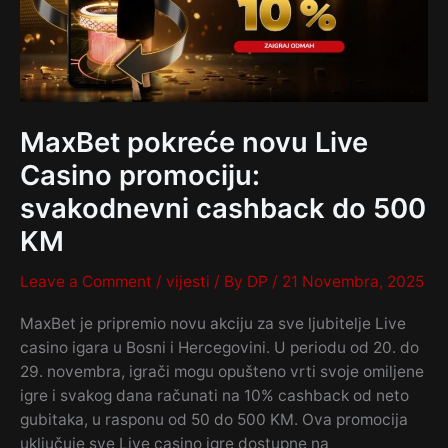
dan
MaxBet pokreće novu Live
Casino promociju:
svakodnevni cashback do 500
KM
Leave a Comment
/
vijesti
/ By
DP
/
21 Novembra, 2025
MaxBet je pripremio novu akciju za sve ljubitelje Live
casino igara u Bosni i Hercegovini. U periodu od 20. do
29. novembra, igrači mogu opušteno vrti svoje omiljene
igre i svakog dana računati na 10% cashback od neto
gubitaka, u rasponu od 50 do 500 KM. Ova promocija
uključuje sve Live casino igre dostupne na