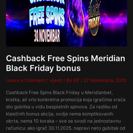
velike
freebet
nagrade
Cashback Free Spins Meridian
Black Friday bonus
Leave a Comment
/
vijesti
/ By
DP
/
27 Novembra, 2025
Cashback Free Spins Black Friday u Meridianbet,
kratka, ali vrlo konkretna promocija koja igračima vraća
dio gubitka u vidu besplatnih spinova. Za razliku od
klasičnih bonus akcija, ovdje nema komplikovanih
obrta, nema 10 koraka – sve se svodi na jednostavnu
računicu: ako igrač 30.11.2025. napravi neto gubitak od