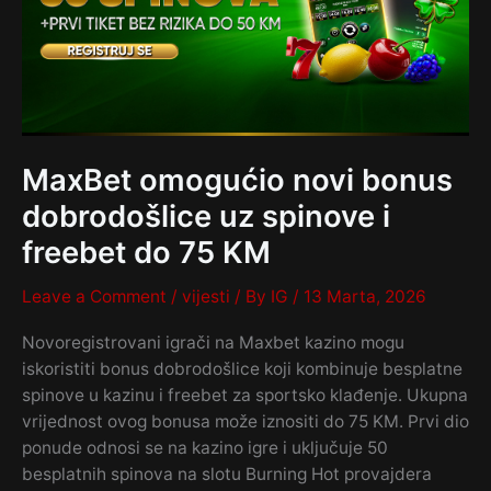
MaxBet omogućio novi bonus
dobrodošlice uz spinove i
freebet do 75 KM
Leave a Comment
/
vijesti
/ By
IG
/
13 Marta, 2026
Novoregistrovani igrači na Maxbet kazino mogu
iskoristiti bonus dobrodošlice koji kombinuje besplatne
spinove u kazinu i freebet za sportsko klađenje. Ukupna
vrijednost ovog bonusa može iznositi do 75 KM. Prvi dio
ponude odnosi se na kazino igre i uključuje 50
besplatnih spinova na slotu Burning Hot provajdera