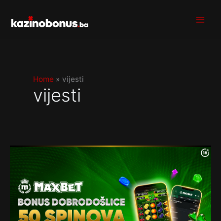
Skip
to
content
Home
vijesti
vijesti