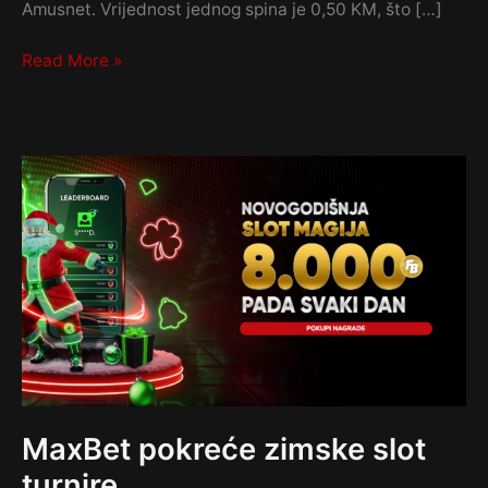
Amusnet. Vrijednost jednog spina je 0,50 KM, što […]
MaxBet
Read More »
omogućio
novi
bonus
dobrodošlice
uz
spinove
i
freebet
do
75
KM
MaxBet pokreće zimske slot
turnire