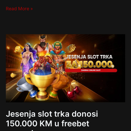
Blackjack:
Read More »
Najbolji
savjeti
i
strategije
za
pametno
igranje
Jesenja slot trka donosi
150.000 KM u freebet