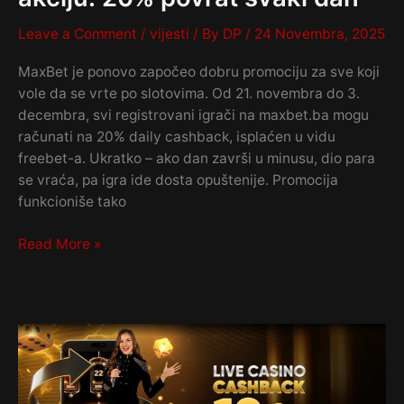
Leave a Comment
/
vijesti
/ By
DP
/
24 Novembra, 2025
MaxBet je ponovo započeo dobru promociju za sve koji
vole da se vrte po slotovima. Od 21. novembra do 3.
decembra, svi registrovani igrači na maxbet.ba mogu
računati na 20% daily cashback, isplaćen u vidu
freebet-a. Ukratko – ako dan završi u minusu, dio para
se vraća, pa igra ide dosta opuštenije. Promocija
funkcioniše tako
MaxBet
Read More »
BiH
pokreće
novu
akciju:
20%
povrat
svaki