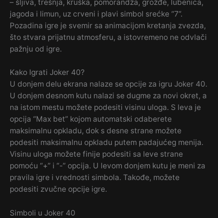
– šljiva, trešnja, kruška, pomorandža, grožđe, lubenica,
jagoda i limun, uz crveni i plavi simbol srećke “7”.
Pozadina igre je svemir sa animacijom kretanja zvezda,
što stvara prijatnu atmosferu, a istovremeno ne odvlači
pažnju od igre.
Kako Igrati Joker 40?
U donjem delu ekrana nalaze se opcije za igru Joker 40.
U donjem desnom kutu nalazi se dugme za novi okret, a
na istom mestu možete podesiti visinu uloga. S leva je
opcija “Max bet” kojom automatski odaberete
maksimalnu opkladu, dok s desne strane možete
podesiti maksimalnu opkladu putem padajućeg menija.
Visinu uloga možete finije podesiti sa leve strane
pomoću “+” i “-” opcija. U levom donjem kutu je meni za
pravila igre i vrednosti simbola. Takođe, možete
podesiti zvučne opcije igre.
Simboli u Joker 40