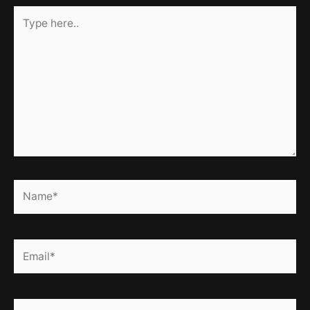
Type
here..
Name*
Email*
Website