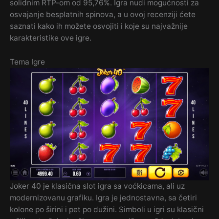
solidnim RTP-om od 95,76%. Igra nudi mogućnosti za
osvajanje besplatnih spinova, a u ovoj recenziji ćete
saznati kako ih možete osvojiti i koje su najvažnije
karakteristike ove igre.
Tema Igre
Joker 40 je klasična slot igra sa voćkicama, ali uz
modernizovanu grafiku. Igra je jednostavna, sa četiri
kolone po širini i pet po dužini. Simboli u igri su klasični