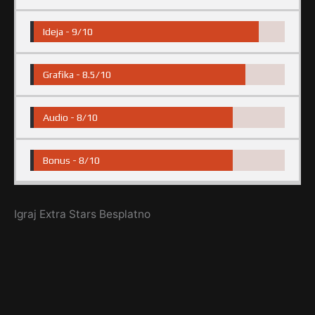
Ideja -
9/10
Grafika -
8.5/10
Audio -
8/10
Bonus -
8/10
Igraj Extra Stars Besplatno