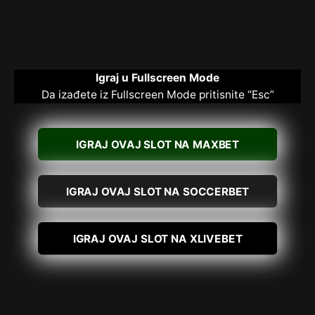
Igraj u Fullscreen Mode
Da izađete iz Fullscreen Mode pritisnite “Esc”
IGRAJ OVAJ SLOT NA MAXBET
IGRAJ OVAJ SLOT NA SOCCERBET
IGRAJ OVAJ SLOT NA XLIVEBET