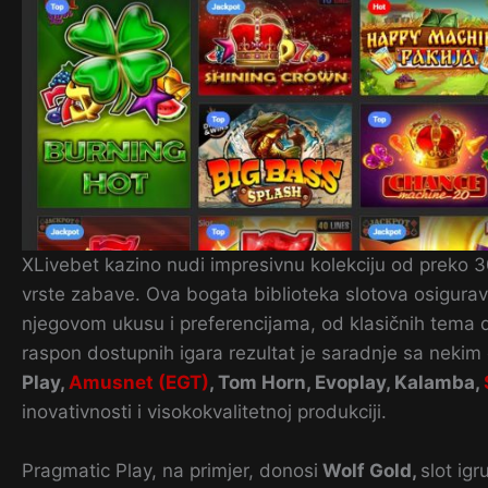
XLivebet kazino nudi impresivnu kolekciju od preko
vrste zabave. Ova bogata biblioteka slotova osigurav
njegovom ukusu i preferencijama, od klasičnih tema do 
raspon dostupnih igara rezultat je saradnje sa nekim o
Play,
Amusnet (EGT)
, Tom Horn, Evoplay, Kalamba,
inovativnosti i visokokvalitetnoj produkciji.
Pragmatic Play, na primjer, donosi
Wolf Gold,
slot igr