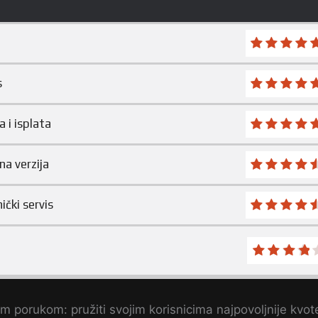
s
a i isplata
na verzija
ički servis
m porukom: pružiti svojim korisnicima najpovoljnije kvot