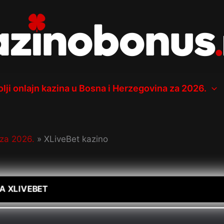
lji onlajn kazina u Bosna i Herzegovina za 2026.
 za 2026.
XLiveBet kazino
NA XLIVEBET