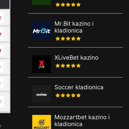
Mr.Bit kazino i
kladionica
XLiveBet kazino
Soccer kladionica
Mozzartbet kazino i
kladionica
e