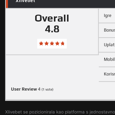
Xlivebet
Overall
Igre
4.8
Bonu
Uplat
Mobil
Korisn
User Review
4
(
1
vote)
Xlivebet se pozicionirala kao platforma s jednostavno