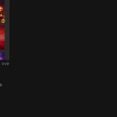
e ove
c