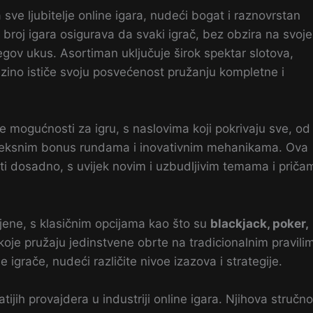
sve ljubitelje online igara, nudeći bogat i raznovrstan
 broj igara osigurava da svaki igrač, bez obzira na svoje
egov ukus. Asortiman uključuje širok spektar slotova,
kazino ističe svoju posvećenost pružanju kompletne i
e mogućnosti za igru, s naslovima koji pokrivaju sve, od
pleksnim bonus rundama i inovativnim mehanikama. Ova
ati dosadno, s uvijek novim i uzbudljivim temama i priča
ljene, s klasičnim opcijama kao što su
blackjack, poker,
 koje pružaju jedinstvene obrte na tradicionalnim pravili
 igrače, nudeći različite nivoe izazova i strategije.
ijih provajdera u industriji online igara. Njihova stručno