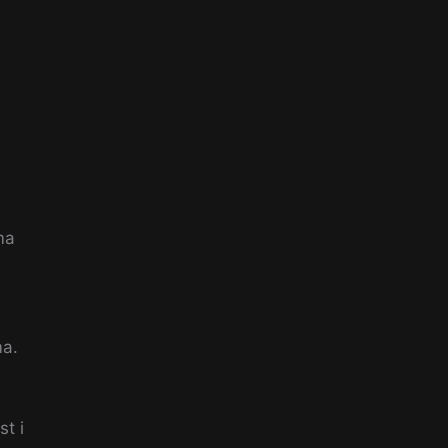
ma
ma.
st i