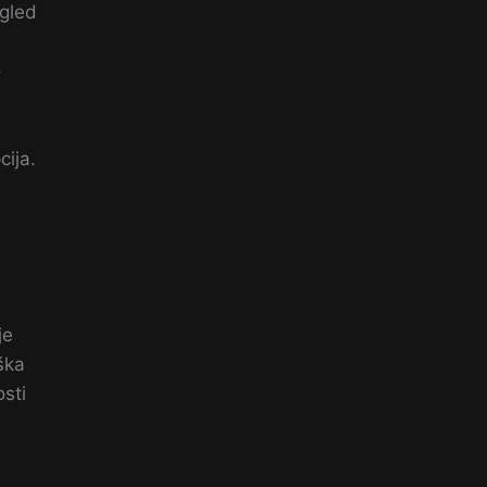
zgled
o
cija.
je
ška
osti