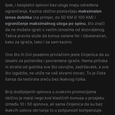
Ipak, i besplatni spinovi bez uloga imaju određena
ograničenja. Kazina obično postavljaju
maksimalan
iznos dobitka
(na primjer, do 50 KM ili 100 KM) i
ograničenje maksimalnog uloga po spinu
, što znači
da ne možete igrati s većim iznosima od dozvoljenog.
Takva pravila služe da bonus ostane fer i izbalansiran,
kako za igrače, tako i za sam kazino.
Ono što ih čini posebno privlačnim jeste činjenica da su
idealni za početnike i povremene igrače. Nema pritiska
ni straha od gubitka sve što osvojite, zadržavate, a sve
što izgubite, ne utiče na vaš stvarni novac. To je čista
šansa da testirate sreću bez ikakvog rizika.
Broj dodijeljenih spinova u ovakvim promocijama
obično je manji nego kod klasičnih bonusa u prosjeku
između 10 i 50 spinova, ali sama činjenica da su bez
ikakvih uslova obrtanja to u potpunosti kompenzuje.