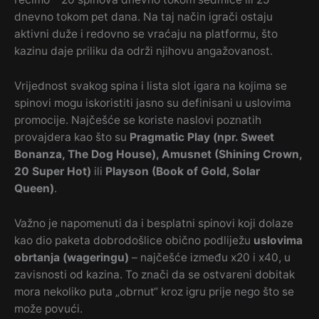
dnevno tokom pet dana. Na taj način igrači ostaju
aktivni duže i redovno se vraćaju na platformu, što
kazinu daje priliku da održi njihovu angažovanost.
Vrijednost svakog spina i lista slot igara na kojima se
spinovi mogu iskoristiti jasno su definisani u uslovima
promocije. Najčešće se koriste naslovi poznatih
provajdera kao što su
Pragmatic Play (npr. Sweet
Bonanza, The Dog House), Amusnet (Shining Crown,
20 Super Hot)
ili
Playson (Book of Gold, Solar
Queen)
.
Važno je napomenuti da i besplatni spinovi koji dolaze
kao dio paketa dobrodošlice obično podliježu
uslovima
obrtanja (wageringu)
– najčešće između x20 i x40, u
zavisnosti od kazina. To znači da se ostvareni dobitak
mora nekoliko puta „obrnut“ kroz igru prije nego što se
može povući.