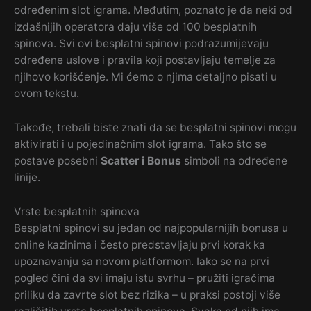
određenim slot igrama. Međutim, poznato je da neki od
izdašnijih operatora daju više od 100 besplatnih
spinova. Svi ovi besplatni spinovi podrazumijevaju
određene uslove i pravila koji postavljaju temelje za
njihovo korišćenje. Mi ćemo o njima detaljno pisati u
ovom tekstu.
Takođe, trebali biste znati da se besplatni spinovi mogu
aktivirati i u pojedinačnim slot igrama. Tako što se
postave posebni
Scatter i Bonus
simboli na određene
linije.
Vrste besplatnih spinova
Besplatni spinovi su jedan od najpopularnijih bonusa u
online kazinima i često predstavljaju prvi korak ka
upoznavanju sa novom platformom. Iako se na prvi
pogled čini da svi imaju istu svrhu – pružiti igračima
priliku da zavrte slot bez rizika – u praksi postoji više