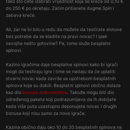
tako što ćete izabrati vrijednost koja se kreće od 0,10 €
do 250 € po okretaju. Zatim pritisnete dugme Spin i
zabava kreće.
Ali, zar ne bi bilo u redu da možete da testirate slotove
bez potrebe da se kladite na pravi novac? I ipak
osvojite nešto gotovine? Pa, tome služe besplatni
spinovi.
Kazino igračima daje besplatne spinovi kako bi igrači
mogli da testiraju igre i time se nadaju da će uplatiti
stvarni novac kada završe sa upotrebom besplatnih
spinova koje su dobili. Besplatni spinovi obično dolaze
kao dio
bonusa dobrodošlice
. Takođe mogu biti dio
određenog paketa koji podrazumijeva da ih dobijate
kada više puta uzastopno deponujete novac i drugih
bonusa koji nisu samo za nove igrače.
Kazina obično daju oko 10 do 20 besplatnih spinova na