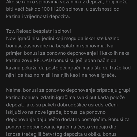
Ako se radi o spinovima vezanim uz depozit, broj može
biti veći čak do 100 ili 200 spinova, u zavisnosti od
kazina i vrijednosti depozita.
Tzv. Reload besplatni spinovi
Novi igrači nisu jedini koji mogu da iskoriste kazino
bonuse zasnovane na besplatnim spinovima. Na
primjer, bonusi za ponovno deponovanje ili kako ih neka
kazina zovu RELOAD bonusi su još jedan način da
kazina pokažu da postojeći igrači imaju šta da traže kod
njih i da kazino misli i na njih kao i na nove igrače.
Naime, bonusi za ponovno deponovanje pripadaju grupi
kazino bonusa izdatih igračima svaki put kada polože
depozit. Iako su paketi dobrodošlice usredsređeni
isključivo na nove igrače, bonusi za ponovno
deponovanje daju nešto dodatno postojećim. Bonusi za
ponovno deponovanje igračima često vraćaju dio
iznosa trećeg ili četvrtog depozita u obliku bonus