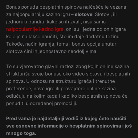
Bonus ponuda besplatnih spinova najčešće je vezana
za najpopularniju kazino igru –
slotove
. Slotovi, ili
jednoruki banditi, kako su ih zvali, nisu samo
najpopularnije kazino igre
, oni su i jedna od onih igara
koje je najlakše naučiti, što im daje dodatnu težinu.
Takođe, način igranja, tema i bonus opcija unutar
slotova čini ih jednostavno neodoljivima.
To su vjerovatno glavni razlozi zbog kojih online kazina
strukturišu svoje bonuse oko video slotova i besplatnih
spinova. U odnosu na strukturu igrača i trenutne
preference, nove igre ili provajdere online kazina
odlučuju na kojim kada i kaoliko besplatnih spinova će
ponuditi u određenoj promociiji.
Pred vama je najdetaljniji vodič iz kojeg ćete naučiti
sve osnovne informacije o besplatnim spinovima i još
mnogo toga.