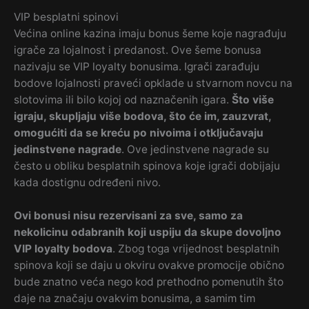
VIP besplatni spinovi
Većina online kazina imaju bonus šeme koje nagrađuju
igrače za lojalnost i predanost. Ove šeme bonusa
nazivaju se VIP loyalty bonusima. Igrači zarađuju
bodove lojalnosti praveći opklade u stvarnom novcu na
slotovima ili bilo kojoj od naznačenih igara.
Što više
igraju, skupljaju više bodova, što će im, zauzvrat,
omogućiti da se kreću po nivoima i otključavaju
jedinstvene nagrade
. Ove jedinstvene nagrade su
često u obliku besplatnih spinova koje igrači dobijaju
kada dostignu određeni nivo.
Ovi bonusi nisu rezervisani za sve, samo za
nekolicinu odabranih koji uspiju da skupe dovoljno
VIP loyalty bodova
. Zbog toga vrijednost besplatnih
spinova koji se daju u okviru ovakve promocije obično
bude znatno veća nego kod prethodno pomenutih što
daje na značaju ovakvim bonusima, a samim tim