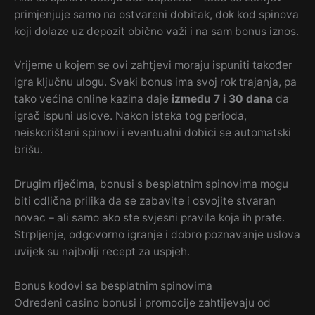
primjenjuje samo na ostvareni dobitak, dok kod spinova
koji dolaze uz depozit obično važi i na sam bonus iznos.
Vrijeme u kojem se ovi zahtjevi moraju ispuniti također
igra ključnu ulogu. Svaki bonus ima svoj rok trajanja, pa
tako većina online kazina daje
između 7 i 30 dana
da
igrač ispuni uslove. Nakon isteka tog perioda,
neiskorišteni spinovi i eventualni dobici se automatski
brišu.
Drugim riječima, bonusi s besplatnim spinovima mogu
biti odlična prilika da se zabavite i osvojite stvaran
novac – ali samo ako ste svjesni pravila koja ih prate.
Strpljenje, odgovorno igranje i dobro poznavanje uslova
uvijek su najbolji recept za uspjeh.
Bonus kodovi sa besplatnim spinovima
Određeni casino bonusi i promocije zahtijevaju od