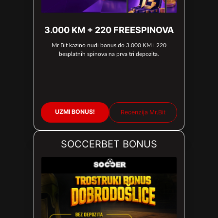
3.000 KM + 220 FREESPINOVA
Mr Bit kazino nudi bonus do 3.000 KM i 220
besplatnih spinova na prva tri depozita.
UZMI BONUS!
Recenzija Mr.Bit
SOCCERBET BONUS