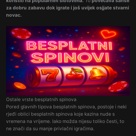
koristiti na popularnim slotovima.
To
povećava šanse
za dobru zabavu dok igrate i još uvijek osjjate stvarni
novac.
Ostale vrste besplatnih spinova
Pored glavnih tipova besplatnih spinova, postoje i neki
rjeđi oblici besplatnih spinova koje kazina nude s
vremena na vrijeme. Iako možda nijesu toliko česti, to
ne znači da su manje privlačni igračima.