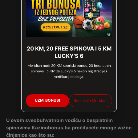
20 KM, 20 FREE SPINOVA I 5 KM
LUCKY’S 6
Meridian nudi 20 KM sportski bonus, 20 besplatnih
spinova i 5 KM za Lucky’s 6 nakon registracije i
verifikacije naloga.
UZMI BONUS!
Recenzija Meridian
U ovom sveobuhvatnom vodiču o besplatnim
spinovima Kazinobonus.ba pročitaćete mnoge važne
činjenice kao što su: