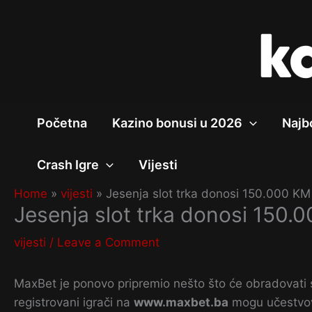
Skip
to
content
Početna
Kazino bonusi u 2026
Najbo
Crash Igre
Vijesti
Home
vijesti
Jesenja slot trka donosi 150.000 K
Jesenja slot trka donosi 150
vijesti
/
Leave a Comment
MaxBet je ponovo pripremio nešto što će obradovati sv
registrovani igrači na
www.maxbet.ba
mogu učestvova