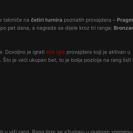
se takmiče na
četiri turnira
poznatih provajdera –
Pragm
je po pet dana, a nagrade se dijele kroz tri ranga:
Bronzan
. Dovoljno je igrati
slot igre
provajdera koji je aktivan u
Što je veći ukupan bet, to je bolja pozicija na rang listi 
i u viši rang. Rang liste se ažuriraju u realnom vremenu