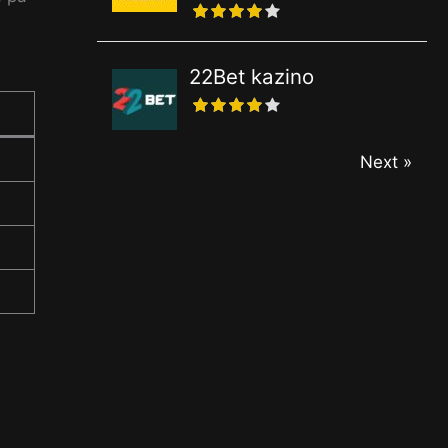
22Bet kazino
Next »