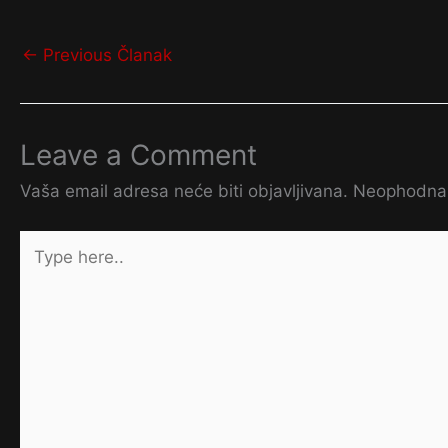
←
Previous Članak
Leave a Comment
Vaša email adresa neće biti objavljivana.
Neophodna 
Type
here..