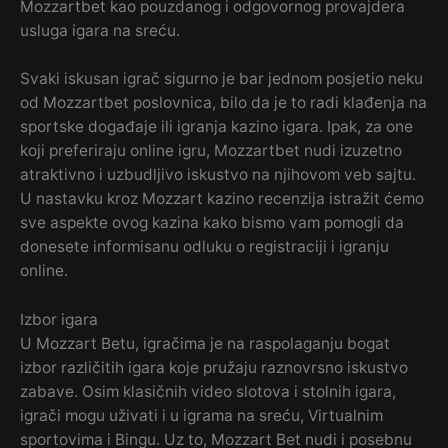
Mozzartbet kao pouzdanog i odgovornog provajdera
usluga igara na sreću.
Svaki iskusan igrač sigurno je bar jednom posjetio neku
od Mozzartbet poslovnica, bilo da je to radi klađenja na
sportske događaje ili igranja kazino igara. Ipak, za one
koji preferiraju online igru, Mozzartbet nudi izuzetno
atraktivno i uzbudljivo iskustvo na njihovom veb sajtu.
U nastavku kroz Mozzart kazino recenzija istražit ćemo
sve aspekte ovog kazina kako bismo vam pomogli da
donesete informisanu odluku o registraciji i igranju
online.
Izbor igara
U Mozzart Betu, igračima je na raspolaganju bogat
izbor različitih igara koje pružaju raznovrsno iskustvo
zabave. Osim klasičnih video slotova i stolnih igara,
igrači mogu uživati i u igrama na sreću, Virtualnim
sportovima i Bingu. Uz to, Mozzart Bet nudi i posebnu