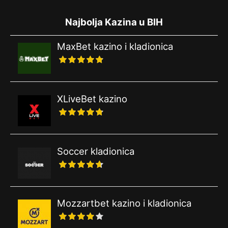
Najbolja Kazina u BIH
MaxBet kazino i kladionica
XLiveBet kazino
Soccer kladionica
Mozzartbet kazino i kladionica