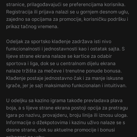
stranice, prilagođavajući se preferencijama korisnika.
Registracija ili prijava nalazi se u gornjem desnom uglu,
zajedno sa opcijama za promocije, korisničku podršku i
prikaz tačnog vremena.
Odeljak za sportsko klađenje zadržava isti nivo
funkcionalnosti i jednostavnosti kao i ostatak sajta. S
lijeve strane ekrana nalaze se kartice za odabir
sportova i liga, dok se u centralnom dijelu ekrana
nalaze tržišta za mečeve i trenutne ponude bonusa.
Klađenje postaje jednostavno čak i za manje iskusne
igrače, jer je sajt maksimalno funkcionalan i intuitivan.
U odeljku sa kazino igrama takođe prevladava plava
boja, a s lijeve strane ekrana postoji opcija za pretragu
igara po nazivu, provajderu, broju linija ili iznosu uloga.
Informacije o džekpotovima i kazinu uživo nalaze se s
desne strane, dok su aktuelne promocije i bonusi