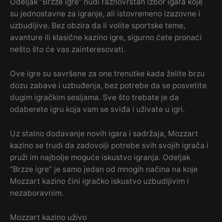
Odeljak “Brzze igre” nudi raznovrstan izbor igara koje
su jednostavne za igranje, ali istovremeno izazovne i
uzbudljive. Bez obzira da li volite sportske teme,
avanture ili klasične kazino igre, sigurno ćete pronaći
nešto što će vas zainteresovati.
Ove igre su savršene za one trenutke kada želite brzu
dozu zabave i uzbuđenja, bez potrebe da se posvetite
dugim igračkim sesijama. Sve što trebate je da
odaberete igru koja vam se sviđa i uživate u igri.
Uz stalno dodavanje novih igara i sadržaja, Mozzart
kazino se trudi da zadovolji potrebe svih svojih igrača i
pruži im najbolje moguće iskustvo igranja. Odeljak
“Brzze igre” je samo jedan od mnogih načina na koje
Mozzart kazino čini igračko iskustvo uzbudljivim i
nezaboravnim.
Mozzart kazino uživo