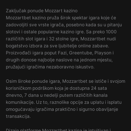
Zaključak ponude Mozzart kazino
Mozzartbet kazino pruža širok spektar igara koje će
zadovoljiti sve vrste igrača, posebno kada su u pitanju
slotovi i ostale popularne kazino igre. Sa preko 1000
različitih slot igara i 32 stolne igre, Mozzartbet nudi
bogatstvo izbora za sve ljubitelje online zabave.
Proizvođači igara poput Fazi, Greentube, Playson i
drugih donose najbolje naslove na jednom mjestu,
pružajući igračima nezaboravno iskustvo.
Osim široke ponude igara, Mozzartbet se ističe i svojom
korisničkom podrškom koja je dostupna 24 sata
dnevno, 7 dana u nedelji putem različitih kanala
komunikacije. Uz to, raznolike opcije za uplatu i isplatu
omogućavaju igračima praktično i sigurno obavljanje
transakcija.
Dizajn platforme Mozzartbet kazina je intuitivan i