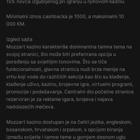
15% novca izgubljenog pri igranju u njihovom kazinu.
Minimalni iznos cashbacka je 1000, a maksimalni 10
000 KM.
Izgled sajta
Mozzart kazino karakteriše dominantna tamna tema na
svojoj stranici, što može biti preferirana opcija u
poređenju sa svjetlijim tonovima. Što se tiče
funkcionalnosti, glavna stranica nudi brze menije na
vrhu koji vode do različitih sekcija kao što su klađenje,
klađenje uživo, kazino, brojevne igre, virtuelni programi,
promocije i podešavanja. Centralni dio početne stranice
rezerviran je za reklame igara, brojeva i najava
nadolazećih mečeva.
Mozzart kazino dostupan je na četiri jezika, engleskom,
bosanskom, hrvatskom i srpskom, s opcijom biranja
između svijetle i tamne teme u gornjem desnom uglu