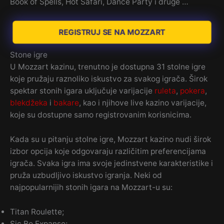
Book of Spells, Hot Safari, Dance Party i druge …
REGISTRUJ SE NA MOZZART
Stone igre
U Mozzart kazinu, trenutno je dostupna 31 stolne igre
koje pružaju raznoliko iskustvo za svakog igrača. Širok
spektar stonih igara uključuje varijacije
ruleta
,
pokera
,
blekdžeka
i
bakare
, kao i njihove live kazino varijacije,
koje su dostupne samo registrovanim korisnicima.
Kada su u pitanju stolne igre, Mozzart kazino nudi širok
izbor opcija koje odgovaraju različitim preferencijama
igrača. Svaka igra ima svoje jedinstvene karakteristike i
pruža uzbudljivo iskustvo igranja. Neki od
najpopularnijih stonih igara na Mozzart-u su:
Titan Roulette;
Sic Bo Expanse;