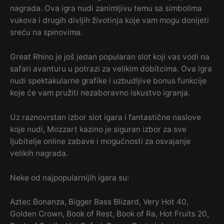
nagrada. Ova igra nudi zanimljivu temu sa simbolima
vukova i drugih divljih životinja koje vam mogu donijeti
sreću na spinovima.
Great Rhino je još jedan popularan slot koji vas vodi na
safari avanturu u potrazi za velikim dobitcima. Ova igra
nudi spektakularne grafike i uzbudljive bonus funkcije
koje će vam pružiti nezaboravno iskustvo igranja.
Uz raznovrstan izbor slot igara i fantastične naslove
koje nudi, Mozzart kazino je siguran izbor za sve
ljubitelje online zabave i mogućnosti za osvajanje
velikih nagrada.
Neke od najpopularnijih igara su:
Aztec Bonanza, Bigger Bass Blizard, Very Hot 40,
Golden Crown, Book of Rest, Book of Ra, Hot Fruits 20,