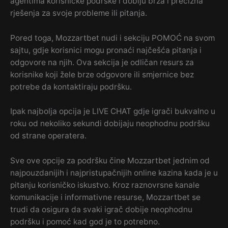
agentima korisničke podrške i dobiju brza i precizna
rješenja za svoje probleme ili pitanja.
Pored toga, Mozzartbet nudi i sekciju POMOĆ na svom
sajtu, gdje korisnici mogu pronaći najčešća pitanja i
odgovore na njih. Ova sekcija je odličan resurs za
korisnike koji žele brze odgovore ili smjernice bez
potrebe da kontaktiraju podršku.
Ipak najbolja opcija je LIVE CHAT gdje igrači bukvalno u
roku od nekoliko sekundi dobijaju neophodnu podršku
od strane operatera.
Sve ove opcije za podršku čine Mozzartbet jednim od
najpouzdanijih i najpristupačnijih online kazina kada je u
pitanju korisničko iskustvo. Kroz raznovrsne kanale
komunikacije i informativne resurse, Mozzartbet se
trudi da osigura da svaki igrač dobije neophodnu
podršku i pomoć kad god je to potrebno.