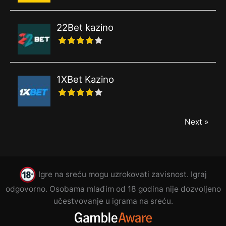
22Bet kazino
1XBet Kazino
Next »
Igre na sreću mogu uzrokovati zavisnost. Igraj
odgovorno. Osobama mlađim od 18 godina nije dozvoljeno
učestvovanje u igrama na sreću.