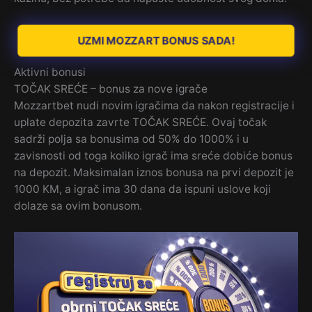
UZMI MOZZART BONUS SADA!
Aktivni bonusi
TOČAK SREĆE – bonus za nove igrače
Mozzartbet nudi novim igračima da nakon registracije i
uplate depozita zavrte TOČAK SREĆE. Ovaj točak
sadrži polja sa bonusima od 50% do 1000% i u
zavisnosti od toga koliko igrač ima sreće dobiće bonus
na depozit. Maksimalan iznos bonusa na prvi depozit je
1000 KM, a igrač ima 30 dana da ispuni uslove koji
dolaze sa ovim bonusom.