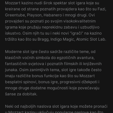
Mozzart kazino nudi širok spektar slot igara koje su
kreirane od strane poznatih provajdera kao što su Fazi,
Greentube, Playson, Habanero i mnogi drugi. Ovi
provajderi su poznati po svojim visokokvalitetnim
igrama koje pružaju neprekidnu zabavu i uzbudljivo
iskustvo. Osim njih tu su i neki novi “igrači” na kazino
tržišto kao što su Bragg, Indigo Magic, Atomic Slot Lab.
Moderne slot igre često sadrže različite teme, od
klasičnih voćnih simbola do egzotičnih avantura,
fantastičnih svjetova i poznatih filmskih ili književnih
junaka. Osim zanimljivih tema, slot igre takođe često
imaju različite bonus funkcije kao što su Mozzart
besplatni spinovi, bonus igre, progresivni džekpoti i
mnoge druge dodatne mogućnosti koje povećavaju
šanse za dobitak.
Neki od najboljih naslova slot igara koje možete pronaći
u Mozzart kazinu uključuju popularne naslove kao što