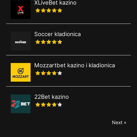
XLiveBet kazino
Soccer kladionica
Mozzartbet kazino i kladionica
22Bet kazino
Next »