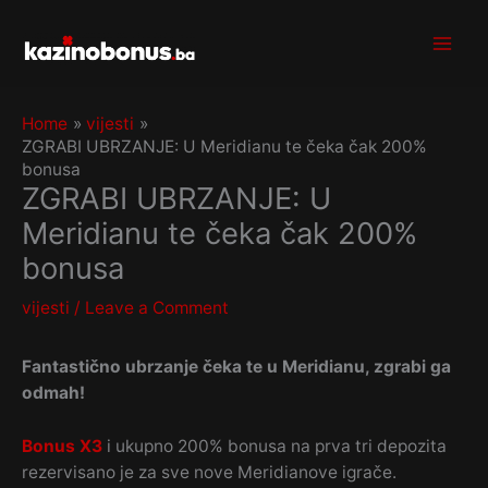
Skip
to
content
Home
vijesti
ZGRABI UBRZANJE: U Meridianu te čeka čak 200%
bonusa
ZGRABI UBRZANJE: U
Meridianu te čeka čak 200%
bonusa
vijesti
/
Leave a Comment
Fantastično ubrzanje
čeka te u Meridianu, zgrabi ga
odmah!
Bonus X3
i ukupno 200% bonusa na prva tri depozita
rezervisano je za sve nove Meridianove igrače.