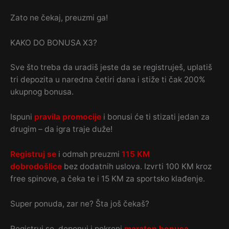
Zato ne čekaj, preuzmi ga!
KAKO DO BONUSA X3?
Sve što treba da uradiš jeste da se registruješ, uplatiš
tri depozita u naredna četiri dana i stiže ti čak 200%
ukupnog bonusa.
Ispuni
pravila promocije
i bonusi će ti stizati jedan za
drugim – da igra traje duže!
Registruj se
i odmah preuzmi
115 KM
dobrodošlice
bez dodatnih uslova. Izvrti 100 KM kroz
free spinove, a čeka te i 15 KM za sportsko klađenje.
Super ponuda, zar ne? Šta još čekaš?
Registruj se, deponuj i pokreni
maraton bonusa
.