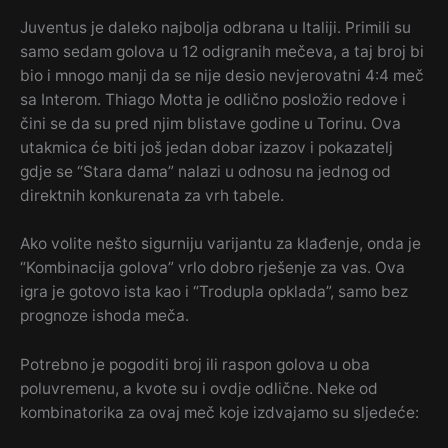
Juventus je daleko najbolja odbrana u Italiji. Primili su
samo sedam golova u 12 odigranih mečeva, a taj broj bi
bio i mnogo manji da se nije desio nevjerovatni 4:4 meč
sa Interom. Thiago Motta je odlično posložio redove i
čini se da su pred njim blistave godine u Torinu. Ova
utakmica će biti još jedan dobar izazov i pokazatelj
gdje se “Stara dama” nalazi u odnosu na jednog od
direktnih konkurenata za vrh tabele.
Ako volite nešto sigurniju varijantu za klađenje, onda je
“Kombinacija golova” vrlo dobro rješenje za vas. Ova
igra je gotovo ista kao i “Trodupla opklada”, samo bez
prognoze ishoda meča.
Potrebno je pogoditi broj ili raspon golova u oba
poluvremenu, a kvote su i ovdje odlične. Neke od
kombinatorika za ovaj meč koje izdvajamo su sljedeće: