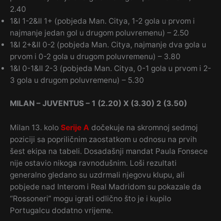
2.40
1&I 1-2&II 1+ (pobjeda Man. Citya, 1-2 gola u prvom i
najmanje jedan gol u drugom poluvremenu) – 2.50
1&I 2+&II 0-2 (pobjeda Man. Citya, najmanje dva gola u
prvom i 0-2 gola u drugom poluvremenu) – 3.80
1&I 0-1&II 2-3 (pobjeda Man. Citya, 0-1 gola u prvom i 2-
3 gola u drugom poluvremenu) – 5.30
MILAN – JUVENTUS – 1 (2.20) X (3.30) 2 (3.50)
Milan 13. kolo
Serije A
dočekuje na skromnoj sedmoj
poziciji sa popriličnim zaostatkom u odnosu na prvih
šest ekipa na tabeli. Dosadašnji mandat Paula Fonsece
nije ostavio nikoga ravnodušnim. Loši rezultati
generalno gledano su uzdrmali njegovu klupu, ali
pobjede nad Interom i Real Madridom su pokazale da
“Rossoneri” mogu igrati odlično što je i kupilo
Portugalcu dodatno vrijeme.