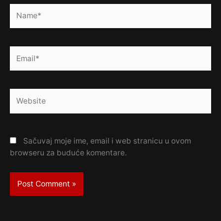
Name*
Email*
Website
Sačuvaj moje ime, email i web stranicu u ovom
browseru za buduće komentare.