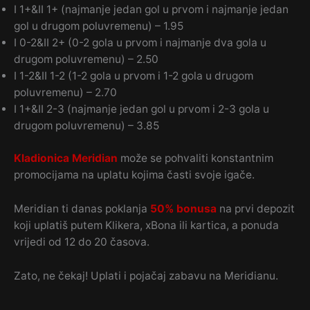
I 1+&II 1+ (najmanje jedan gol u prvom i najmanje jedan
gol u drugom poluvremenu) – 1.95
I 0-2&II 2+ (0-2 gola u prvom i najmanje dva gola u
drugom poluvremenu) – 2.50
I 1-2&II 1-2 (1-2 gola u prvom i 1-2 gola u drugom
poluvremenu) – 2.70
I 1+&II 2-3 (najmanje jedan gol u prvom i 2-3 gola u
drugom poluvremenu) – 3.85
Kladionica Meridian
može se pohvaliti konstantnim
promocijama na uplatu kojima časti svoje igače.
Meridian ti danas poklanja
50% bonusa
na prvi depozit
koji uplatiš putem Klikera, xBona ili kartica, a ponuda
vrijedi od 12 do 20 časova.
Zato, ne čekaj! Uplati i pojačaj zabavu na Meridianu.