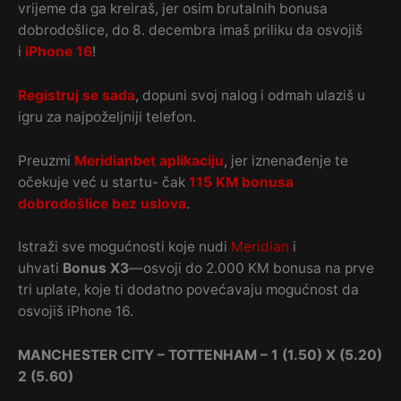
vrijeme da ga kreiraš, jer osim brutalnih bonusa
dobrodošlice, do 8. decembra imaš priliku da osvojiš
i
iPhone 16
!
Registruj se sada
, dopuni svoj nalog i odmah ulaziš u
igru za najpoželjniji telefon.
Preuzmi
Meridianbet aplikaciju
, jer iznenađenje te
očekuje već u startu- čak
115 KM bonusa
dobrodošlice bez uslova
.
Istraži sve mogućnosti koje nudi
Meridian
i
uhvati
Bonus X3
—osvoji do 2.000 KM bonusa na prve
tri uplate, koje ti dodatno povećavaju mogućnost da
osvojiš iPhone 16.
MANCHESTER CITY – TOTTENHAM – 1 (1.50) X (5.20)
2 (5.60)