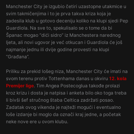
Manchester City je izgubio četiri uzastopne utakmice u
svim takmičenjima i to je prva takva kriza koja je
zadesila klub u gotovo deceniju koliko na klupi sjedi Pep
Guardiola. Na sve to, spekulisalo se o tome da bi
Španac mogao “dići sidro” iz Manchestera narednog
ljeta, ali novi ugovor je već otkucan i Guardiola će još
najmanje jednu ili dvije godine provesti na klupi
“Građana”.
Priliku za prekid lošeg niza, Manchester City će imati na
svom terenu protiv Tottenhama danas u okviru
12. kola
Premijer lige
. Tim Angea Postecoglua takođe prolazi
kroz krizu i dosta je natpisa i anketa bilo oko toga treba
li bivši šef stručnog štaba Celtica zadržati posao.
Zadatak ovog vikenda je najteži mogući i eventualno
loše izdanje bi moglo da označi kraj jedne, a početak
neke nove ere u ovom klubu.