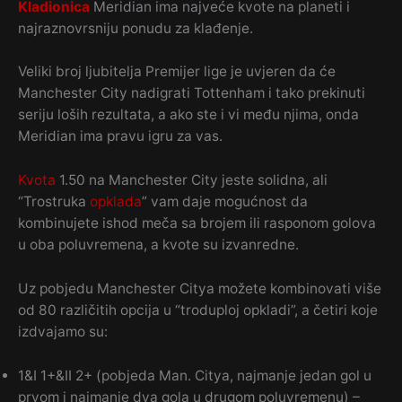
Kladionica
Meridian ima najveće kvote na planeti i
najraznovrsniju ponudu za klađenje.
Veliki broj ljubitelja Premijer lige je uvjeren da će
Manchester City nadigrati Tottenham i tako prekinuti
seriju loših rezultata, a ako ste i vi među njima, onda
Meridian ima pravu igru za vas.
Kvota
1.50 na Manchester City jeste solidna, ali
“Trostruka
opklada
” vam daje mogućnost da
kombinujete ishod meča sa brojem ili rasponom golova
u oba poluvremena, a kvote su izvanredne.
Uz pobjedu Manchester Citya možete kombinovati više
od 80 različitih opcija u “troduploj opkladi”, a četiri koje
izdvajamo su:
1&I 1+&II 2+ (pobjeda Man. Citya, najmanje jedan gol u
prvom i najmanje dva gola u drugom poluvremenu) –