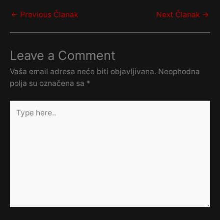
←
Previous Članak
Next Članak
→
Leave a Comment
Vaša email adresa neće biti objavljivana.
Neophodna
polja su označena sa
*
Type
here..