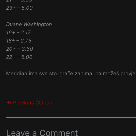
23+ – 5.00
Duane Washington
16+ – 2.17
18+ – 2.75
20+ – 3.60
22+ – 5.00
Meridian ima sve što igrače zanima, pa možeš provjer
←
Previous Članak
Leave a Comment