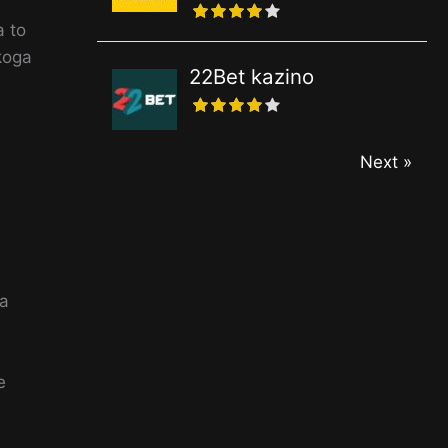
a to
koga
22Bet kazino
Next »
za
e