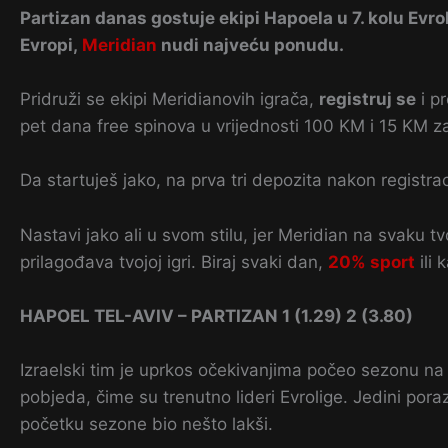
Partizan danas gostuje ekipi Hapoela u 7. kolu Evro
Evropi,
Meridian
nudi najveću ponudu.
Pridruži se ekipi Meridianovih igrača,
registruj se
i p
pet dana free spinova u vrijednosti 100 KM i 15 KM z
Da startuješ jako, na prva tri depozita nakon registra
Nastavi jako ali u svom stilu, jer Meridian na svaku t
prilagođava tvojoj igri. Biraj svaki dan,
20% sport
ili 
HAPOEL TEL-AVIV – PARTIZAN 1 (1.29) 2 (3.80)
Izraelski tim je uprkos očekivanjima počeo sezonu na 
pobjeda, čime su trenutno lideri Evrolige. Jedini pora
početku sezone bio nešto lakši.