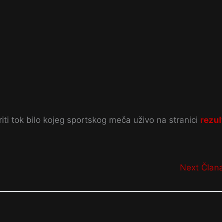
iti tok bilo kojeg sportskog meča uživo na stranici
rezul
Next Član