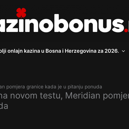
lji onlajn kazina u Bosna i Herzegovina za 2026.
ian pomjera granice kada je u pitanju ponuda
e na novom testu, Meridian pomje
uda