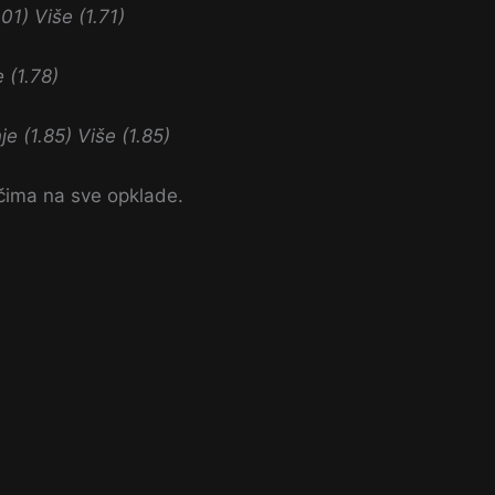
01) Više (1.71)
 (1.78)
e (1.85) Više (1.85)
čima na sve opklade.