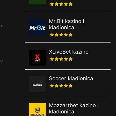
Mr.Bit kazino i
te
kladionica
XLiveBet kazino
se
Soccer kladionica
Mozzartbet kazino i
kladionica