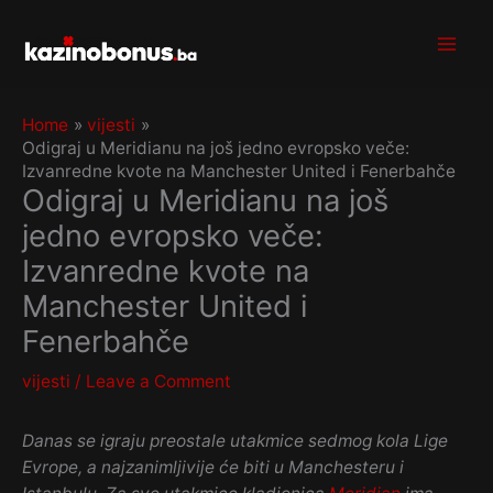
Skip
to
content
Home
vijesti
Odigraj u Meridianu na još jedno evropsko veče:
Izvanredne kvote na Manchester United i Fenerbahče
Odigraj u Meridianu na još
jedno evropsko veče:
Izvanredne kvote na
Manchester United i
Fenerbahče
vijesti
/
Leave a Comment
Danas se igraju preostale utakmice sedmog kola Lige
Evrope, a najzanimljivije će biti u Manchesteru i