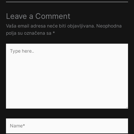
Leave a Comment
Vaša email adresa neće biti objavljivana.
Neophodna
polja su označena sa
*
Type
here..
Name*