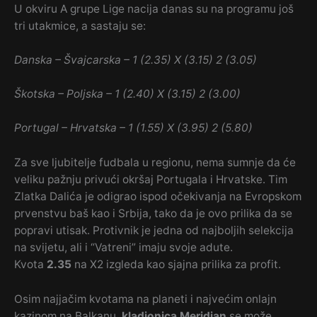
U okviru A grupe Lige nacija danas su na programu još
tri utakmice, a sastaju se:
Danska – Švajcarska – 1 (2.35) X (3.15) 2 (3.05)
Škotska – Poljska – 1 (2.40) X (3.15) 2 (3.00)
Portugal – Hrvatska – 1 (1.55) X (3.95) 2 (5.80)
Za sve ljubitelje fudbala u regionu, nema sumnje da će
veliku pažnju privući okršaj Portugala i Hrvatske. Tim
Zlatka Dalića je odigrao ispod očekivanja na Evropskom
prvenstvu baš kao i Srbija, tako da je ovo prilika da se
popravi utisak. Protivnik je jedna od najboljih selekcija
na svijetu, ali i “Vatreni” imaju svoje adute.
Kvota
2.35
na X2 izgleda kao sjajna prilika za profit.
Osim najjačim kvotama na planeti i najvećim onlajn
kazinom na Balkanu,
kladionica Meridian
se može