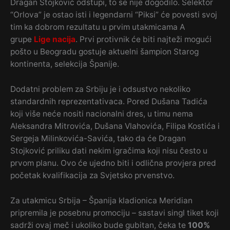
Dragan Stojković odstupi, to se nije dogodilo. Selektor
“Orlova” je ostao isti i legendarni “Piksi” će povesti svoj
tim ka dobrom rezultatu u prvim utakmicama A
grupe
Lige nacija
. Prvi protivnik će biti najteži mogući
pošto u Beogradu gostuje aktuelni šampion Starog
kontinenta, selekcija Španije.
Dodatni problem za Srbiju je i odsustvo nekoliko
standardnih reprezentativaca. Pored Dušana Tadića
koji više neće nositi nacionalni dres, u timu nema
Aleksandra Mitrovića, Dušana Vlahovića, Filipa Kostića i
Sergeja Milinkovića-Savića, tako da će Dragan
Stojković priliku dati nekim igračima koji nisu često u
prvom planu. Ovo će ujedno biti i odlična provjera pred
početak kvalifikacija za Svjetsko prvenstvo.
Za utakmicu Srbija – Španija kladionica Meridian
pripremila je posebnu promociju – sastavi singl tiket koji
sadrži ovaj meč i ukoliko bude gubitan, čeka te
100%