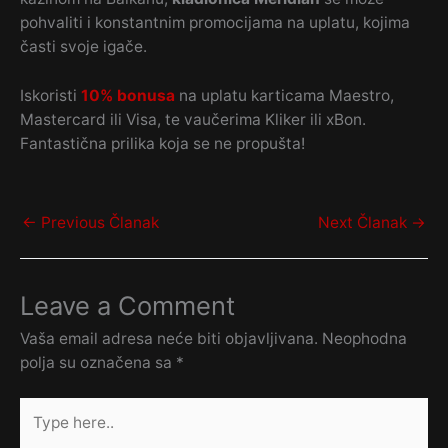
pohvaliti i konstantnim promocijama na uplatu, kojima
časti svoje igače.
Iskoristi
10% bonusa
na uplatu karticama Maestro,
Mastercard ili Visa, te vaučerima Kliker ili xBon.
Fantastična prilika koja se ne propušta!
←
Previous Članak
Next Članak
→
Leave a Comment
Vaša email adresa neće biti objavljivana.
Neophodna
polja su označena sa
*
Type
here..