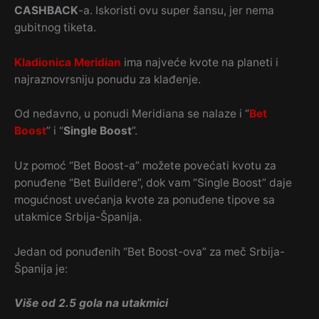
CASHBACK
-a. Iskoristi ovu super šansu, jer nema
gubitnog tiketa.
Kladionica Meridian
ima najveće kvote na planeti i
najraznovrsniju ponudu za klađenje.
Od nedavno, u ponudi Meridiana se nalaze i “
Bet
Boost
” i “
Single Boost
”.
Uz pomoć “Bet Boost-a” možete povećati kvotu za
ponuđene “Bet Buildere”, dok vam “Single Boost” daje
mogućnost uvećanja kvote za ponuđene tipove sa
utakmice Srbija-Španija.
Jedan od ponuđenih “Bet Boost-ova” za meč Srbija-
Španija je:
Više od 2.5 gola na utakmici