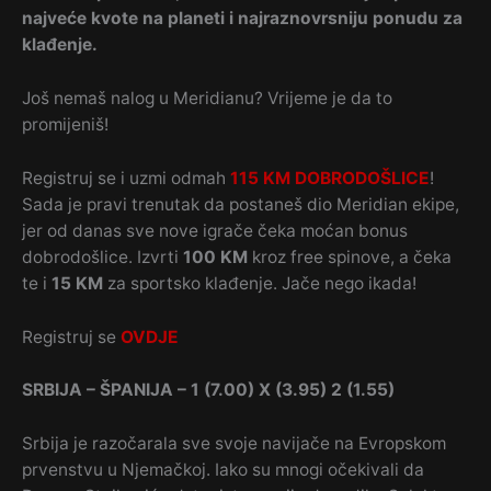
najveće kvote na planeti i najraznovrsniju ponudu za
klađenje.
Još nemaš nalog u Meridianu? Vrijeme je da to
promijeniš!
Registruj se i uzmi odmah
115 KM DOBRODOŠLICE
!
Sada je pravi trenutak da postaneš dio Meridian ekipe,
jer od danas sve nove igrače čeka moćan bonus
dobrodošlice. Izvrti
100 KM
kroz free spinove, a čeka
te i
15 KM
za sportsko klađenje. Jače nego ikada!
Registruj se
OVDJE
SRBIJA – ŠPANIJA – 1 (7.00) X (3.95) 2 (1.55)
Srbija je razočarala sve svoje navijače na Evropskom
prvenstvu u Njemačkoj. Iako su mnogi očekivali da