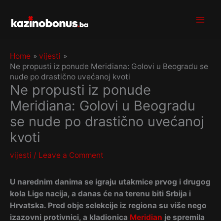
Skip
to
content
Home
vijesti
Ne propusti iz ponude Meridiana: Golovi u Beogradu se
nude po drastično uvećanoj kvoti
Ne propusti iz ponude
Meridiana: Golovi u Beogradu
se nude po drastično uvećanoj
kvoti
vijesti
/
Leave a Comment
U narednim danima se igraju utakmice prvog i drugog
kola Lige nacija, a danas će na terenu biti Srbija i
Hrvatska. Pred obje selekcije iz regiona su više nego
izazovni protivnici, a kladionica
Meridian
je spremila