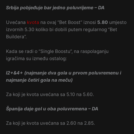
Srbija pobjeđuje bar jedno poluvrijeme – DA
Uvećana
kvota
na ovaj “Bet Boost” iznosi
5.80
umjesto
izvornih 5.30 koliko bi dobili putem regularnog “Bet
Buildera”.
Kada se radi o “Single Boostu”, na raspolaganju
igračima su između ostalog:
I2+&4+ (najmanje dva gola u prvom poluvremenu i
najmanje četiri gola na meču)
Za koji je kvota uvećana sa 5.10 na 5.60.
Španija daje gol u oba poluvremena – DA
Za koji je kvota uvećana sa 2.60 na 2.85.