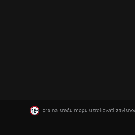
Igre na sreću mogu uzrokovati zavisno