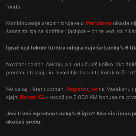
fonda.
Kombinovanje srećnih brojeva u
Meridianu
nikada nij
šansa za sjajne dobitke i jackpot – on te vodi ka ni
Igrač koji tokom turnira odigra najviše Lucky’s 6 ti
Novčani pokloni čekaju, a ti odlučuješ koliko jako žel
preuzmi i ti svoj dio. Svaki tiket vodi te korak bliže vr
Ne čekaj – kreni odmah.
Registruj se
na Meridianu i 
sjajni
Bonus X3
– osvoji do 2.000 KM bonusa na prva 
Jesi li već isprobao Lucky’s 6 igru? Ako nisi imao p
okušaš sreću.