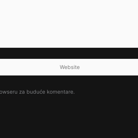
Website
browseru za buduće komentare.