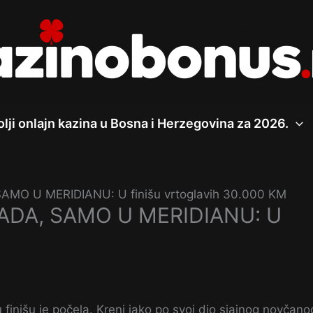
lji onlajn kazina u Bosna i Herzegovina za 2026.
MO U MERIDIANU: U finišu vrtoglavih 30.000 KM
ADA, SAMO U MERIDIANU: U
finišu je počela. Kreni jako po svoj dio sjajnog novčano