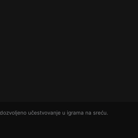
dozvoljeno učestvovanje u igrama na sreću.