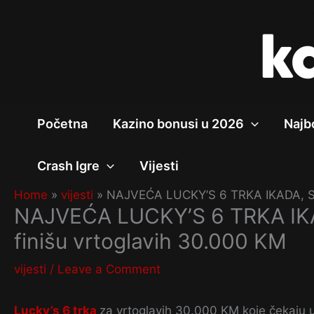
Skip
to
content
Početna
Kazino bonusi u 2026
Najbo
Crash Igre
Vijesti
Home
vijesti
NAJVEĆA LUCKY’S 6 TRKA IKADA, SA
NAJVEĆA LUCKY’S 6 TRKA IK
finišu vrtoglavih 30.000 KM
vijesti
/
Leave a Comment
Lucky’s 6 trka
za vrtoglavih 30.000 KM koje čekaju u 