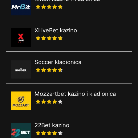
XLiveBet kazino
Soccer kladionica
Mozzartbet kazino i kladionica
22Bet kazino