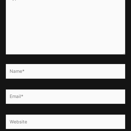
here..
Name*
Email*
Website