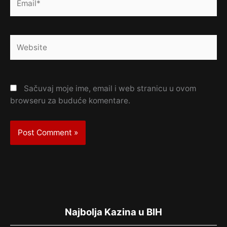
Website
Sačuvaj moje ime, email i web stranicu u ovom
browseru za buduće komentare.
Najbolja Kazina u BIH