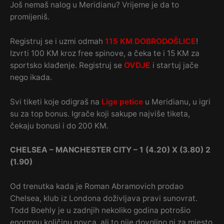
Još nemaš nalog u Meridianu? Vrijeme je da to
promijeniš.
Registruj se i uzmi odmah
115 KM DOBRODOŠLICE
!
Izvrti 100 KM kroz free spinove, a čeka te i 15 KM za
sportsko klađenje. Registruj se
OVDJE
i startuj jače
nego ikada.
Svi tiketi koje odigraš na
Lige petice
u Meridianu, u igri
su za top bonus. Igrače koji sakupe najviše tiketa,
čekaju bonusi i do 200 KM.
CHELSEA – MANCHESTER CITY – 1 (4.20) X (3.80) 2
(1.90)
Od trenutka kada je Roman Abramovich prodao
Chelsea, klub iz Londona doživljava pravi sunovrat.
Todd Boehly je u zadnjih nekoliko godina potrošio
enormnu količinu novca, ali to nije dovoljno ni za mjesto