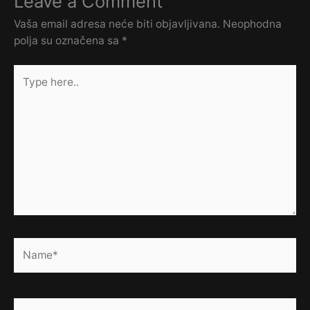
Leave a Comment
Vaša email adresa neće biti objavljivana.
Neophodna
polja su označena sa
*
Type
here..
Name*
Email*