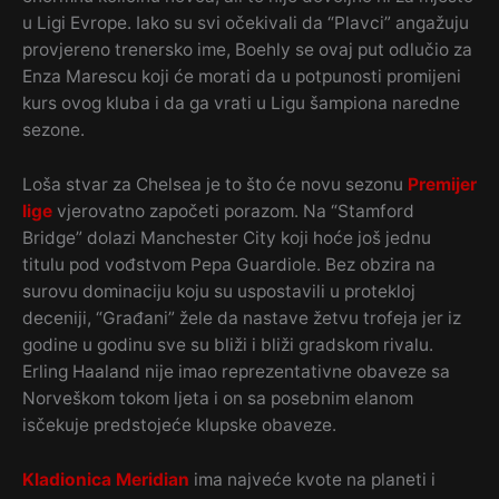
u Ligi Evrope. Iako su svi očekivali da “Plavci” angažuju
provjereno trenersko ime, Boehly se ovaj put odlučio za
Enza Marescu koji će morati da u potpunosti promijeni
kurs ovog kluba i da ga vrati u Ligu šampiona naredne
sezone.
Loša stvar za Chelsea je to što će novu sezonu
Premijer
lige
vjerovatno započeti porazom. Na “Stamford
Bridge” dolazi Manchester City koji hoće još jednu
titulu pod vođstvom Pepa Guardiole. Bez obzira na
surovu dominaciju koju su uspostavili u protekloj
deceniji, “Građani” žele da nastave žetvu trofeja jer iz
godine u godinu sve su bliži i bliži gradskom rivalu.
Erling Haaland nije imao reprezentativne obaveze sa
Norveškom tokom ljeta i on sa posebnim elanom
isčekuje predstojeće klupske obaveze.
Kladionica Meridian
ima najveće kvote na planeti i