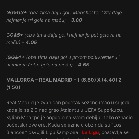
GG&G3+
(oba tima daju gol i Manchester City daje
najmanje tri gola na meču) –
3.80
GG&5+
(oba tima daju gol i najmanje pet golova na
meču) –
4.05
IGG&4+
(oba tima daju gol u prvom poluvremenu i
najmanje četiri gola na meču) –
4.65
MALLORCA – REAL MADRID – 1 (6.80) X (4.40) 2
(1.50)
Real Madrid je zvaničan početak sezone imao u srijedu
kada je sa 2:0 nadigrao Atalantu u UEFA Superkupu.
Kylian Mbappe je pogodio na svom debiju i tako označio
početak nove ere. Kada se uzme u obzir da su “Los
Blancosi” osvojili Ligu šampiona i
La Ligu
, postavlja se