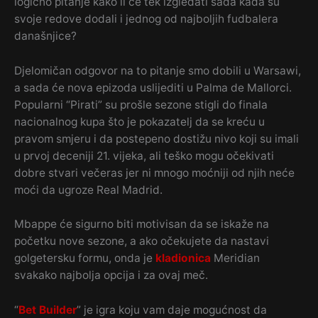
logično pitanje kako li će tek izgledati sada kada su
svoje redove dodali i jednog od najboljih fudbalera
današnjice?
Djelomičan odgovor na to pitanje smo dobili u Warsawi,
a sada će nova epizoda uslijediti u Palma de Mallorci.
Popularni “Pirati” su prošle sezone stigli do finala
nacionalnog kupa što je pokazatelj da se kreću u
pravom smjeru i da postepeno dostižu nivo koji su imali
u prvoj deceniji 21. vijeka, ali teško mogu očekivati
dobre stvari večeras jer ni mnogo moćniji od njih neće
moći da ugroze Real Madrid.
Mbappe će sigurno biti motivisan da se iskaže na
početku nove sezone, a ako očekujete da nastavi
golgetersku formu, onda je
kladionica
Meridian
svakako najbolja opcija i za ovaj meč.
“
Bet Builder
” je igra koju vam daje mogućnost da