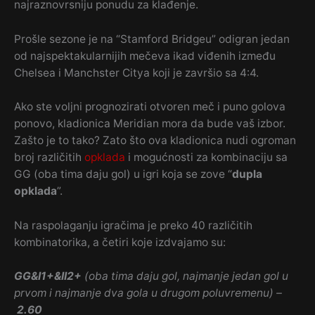
najraznovrsniju ponudu za klađenje.
Prošle sezone je na “Stamford Bridgeu” odigran jedan
od najspektakularnijih mečeva ikad viđenih između
Chelsea i Manchster Citya koji je završio sa 4:4.
Ako ste voljni prognozirati otvoren meč i puno golova
ponovo, kladionica Meridian mora da bude vaš izbor.
Zašto je to tako? Zato što ova kladionica nudi ogroman
broj različitih
opklada
i mogućnosti za kombinaciju sa
GG (oba tima daju gol) u igri koja se zove “
dupla
opklada
”.
Na raspolaganju igračima je preko 40 različitih
kombinatorika, a četiri koje izdvajamo su:
GG&I1+&II2+
(oba tima daju gol, najmanje jedan gol u
prvom i najmanje dva gola u drugom poluvremenu) –
2.60