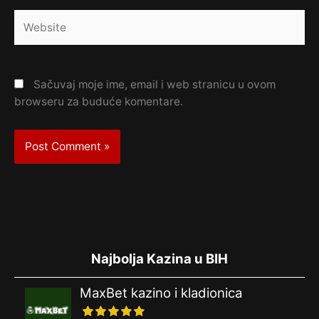
Website
Sačuvaj moje ime, email i web stranicu u ovom
browseru za buduće komentare.
Najbolja Kazina u BIH
MaxBet kazino i kladionica