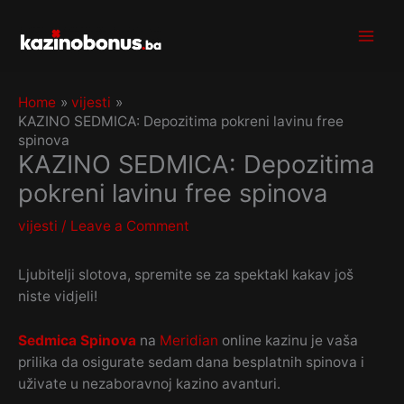
Skip
to
content
Home
vijesti
KAZINO SEDMICA: Depozitima pokreni lavinu free
spinova
KAZINO SEDMICA: Depozitima
pokreni lavinu free spinova
vijesti
/
Leave a Comment
Ljubitelji slotova, spremite se za spektakl kakav još
niste vidjeli!
Sedmica Spinova
na
Meridian
online kazinu je vaša
prilika da osigurate sedam dana besplatnih spinova i
uživate u nezaboravnoj kazino avanturi.