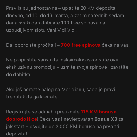
Pravila su jednostavna – uplatite 20 KM depozita
dnevno, od 10. do 16. marta, a zatim narednih sedam
dana svaki dan dobijate 100 free spinova na
uzbudljivom slotu Veni Vidi Vici.
Da, dobro ste pročitali –
700 free spinova
čeka na vas!
Ne propustite šansu da maksimalno iskoristite ovu
ekskluzivnu promociju – uzmite svoje spinove i zavrtite
do dobitka.
Ako još nemate nalog na Meridianu, sada je pravi
trenutak da ga kreirate!
Registrujte se odmah i preuzmite
115 KM bonusa
dobrodošlice
! Čeka vas i nevjerovatan
Bonus X3
za
jak start – osvojite do 2.000 KM bonusa na prva tri
depozita!