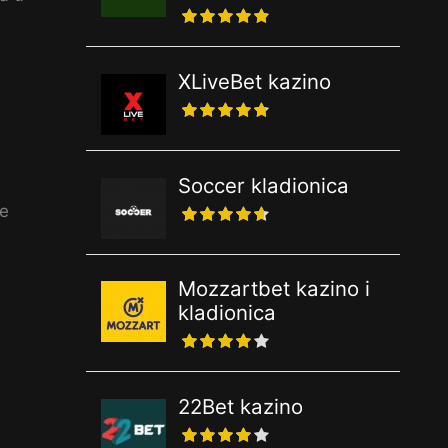
XLiveBet kazino
Soccer kladionica
te
Mozzartbet kazino i
kladionica
22Bet kazino