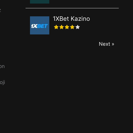
z
1XBet Kazino
Next »
 on
oji