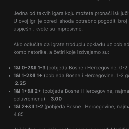
Jedna od takvih igara koju možete pronaći isključ
U ovoj igri je pored ishoda potrebno pogoditi bro
uspješni, kvote su impresivne.
Ako odlučite da igrate troduplu opkladu uz pobje
kombinatorika, a četiri koje izdvajamo su:
1&I 0-2&II 1-3
(pobjeda Bosne i Hercegovine, 0-2
1&I 1-2&II 1+
(pobjeda Bosne i Hercegovine, 1-2 g
2.25
1&I 1+&II 2+
(pobjeda Bosne i Hercegovine, najma
poluvremenu) –
3.00
1&I 2+&II 1-2
(pobjeda Bosne i Hercegovine, najm
4.85