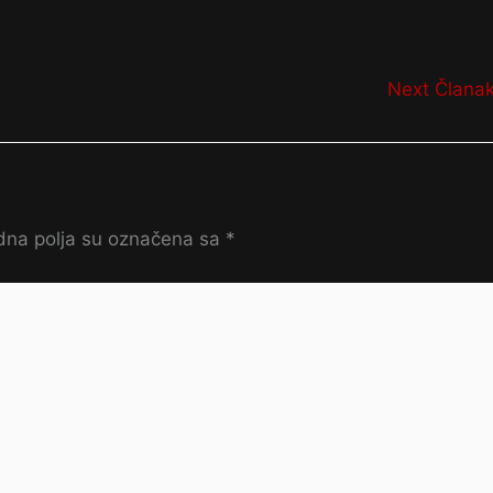
Next Člana
na polja su označena sa
*