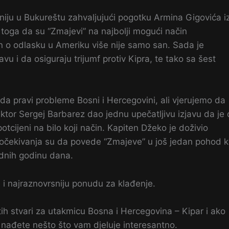
niju u Bukureštu zahvaljujući pogotku Armina Gigovića i
 toga da su “Zmajevi” na najbolji mogući način
n o odlasku u Ameriku više nije samo san. Sada je
u i da osiguraju trijumf protiv Kipra, te tako sa šest
da pravi probleme Bosni i Hercegovini, ali vjerujemo da
lektor Sergej Barbarez dao jednu upečatljivu izjavu da je
otcijeni na bilo koji način. Kapiten Džeko je doživio
očekivanja su da povede “Zmajeve” u još jedan pohod k
ednih godinu dana.
 i najraznovrsniju ponudu za klađenje.
ih stvari za utakmicu Bosna i Hercegovina – Kipar i ako
 nađete nešto što vam djeluje interesantno.