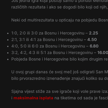
Još jedna igra koja postoji samo u ponudi Meridia
različitih rezultata i ako se dogodi bilo koji od njih,
Neki od multirezultata u opticaju na pobjedu Bosn
1:0, 2:0 ili 3:0 za Bosnu i Hercegovinu –
2.25
2:1, 3:1 ili 4:1 za Bosnu i Hercegovinu –
4.50
4:0, 5:0 ili 6:0 za Bosnu i Hercegovinu –
6.80
3:2, 4:2, 4:3 ili 5:1 za Bosnu i Hercegovinu –
16.0
Pobjeda Bosne i Hercegovine bilo kojim drugim r
U ovoj grupi danas će svoj meč još odigrati San Ma
bilo prvorazredno iznenađenje znajući koliko su d
Sjajna vijest stiže za sve igrače koji vole prave i
i
maksimalna isplata
na tiketima od sada je fas