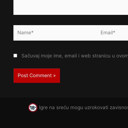
Name*
Email*
Sačuvaj moje ime, email i web stranicu u ov
Igre na sreću mogu uzrokovati zavisno