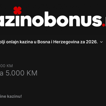
lji onlajn kazina u Bosna i Herzegovina za 2026.
.000 KM
na 5.000 KM
ine kazinu!