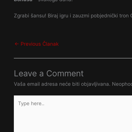
Zgrabi šansu! Biraj igru i zauzmi pobjednički tron
←
Previous Članak
Leave a Comment
Vaša email adresa neće biti objavljivana.
Neophod
Type
here..