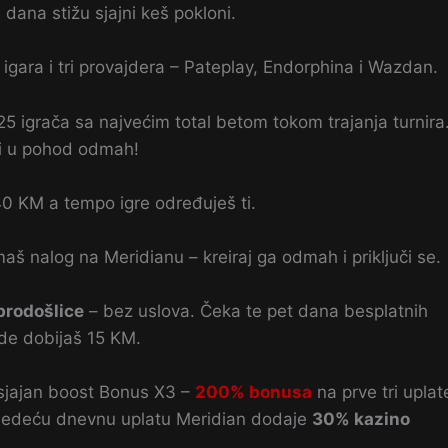
 dana stižu sjajni keš pokloni.
gara i tri provajdera – Pateplay, Endorphina i Wazdan.
25 igrača sa najvećim total betom tokom trajanja turnira
ni u pohod odmah!
0 KM a tempo igre određuješ ti.
š nalog na Meridianu – kreiraj ga odmah i priključi se.
brodošlice
– bez uslova. Čeka te pet dana besplatnih
ade dobijaš 15 KM.
 sjajan boost Bonus X3 –
200% bonusa
na prve tri uplat
ljedeću dnevnu uplatu Meridian dodaje
30% kazino