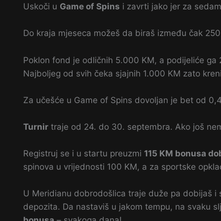
Uskoči u
Game of Spins
i zavrti jako jer za sedam
Do kraja mjeseca možeš da biraš između čak 250 i
Poklon fond je odličnih 5.000 KM, a podijeliće ga 
Najboljeg od svih čeka sjajnih 1.000 KM zato kre
Za učešće u Game of Spins dovoljan je bet od 0,4
Turnir
traje od 24. do 30. septembra. Ako još nema
Registruj se i u startu preuzmi
115 KM bonusa do
spinova u vrijednosti 100 KM, a za sportske opkl
U Meridianu dobrodošlica traje duže pa dobijaš i
depozita. Da nastaviš u jakom tempu, na svaku s
bonusa
– svakoga dana!