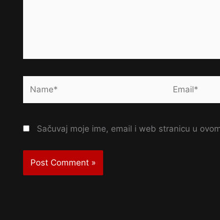
Name*
Email*
Sačuvaj moje ime, email i web stranicu u ov