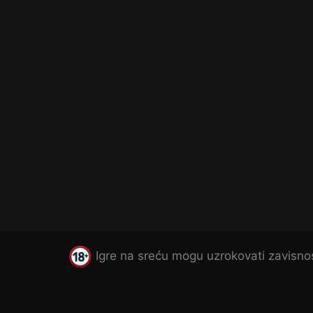
Igre na sreću mogu uzrokovati zavisno