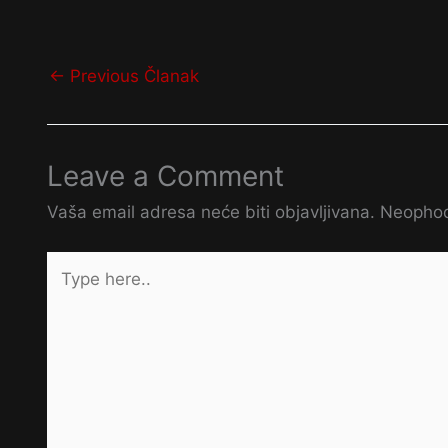
←
Previous Članak
Leave a Comment
Vaša email adresa neće biti objavljivana.
Neophod
Type
here..