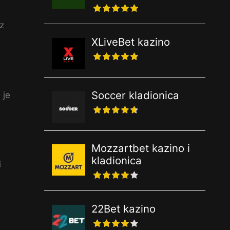
z
XLiveBet kazino
Soccer kladionica
 je
Mozzartbet kazino i
kladionica
i
22Bet kazino