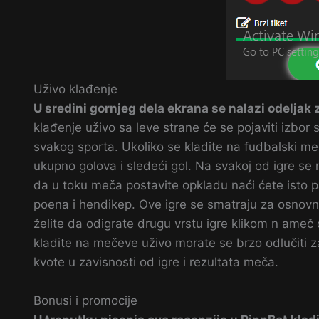
Uživo klađenje
U sredini gornjeg dela ekrana se nalazi odeljak
klađenje uživo sa leve strane će se pojaviti izbor 
svakog sporta. Ukoliko se kladite na fudbalski meč
ukupno golova i sledeći gol. Na svakoj od igre se n
da u toku meča postavite opkladu naći ćete isto p
poena i hendikep. Ove igre se smatraju za osnovne
želite da odigrate drugu vrstu igre klikom n ameč
kladite na mečeve uživo morate se brzo odlučiti za 
kvote u zavisnosti od igre i rezultata meča.
Bonusi i promocije