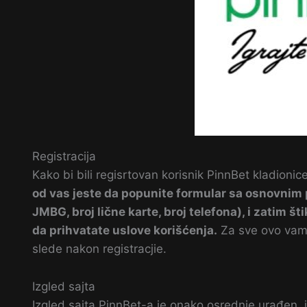
Registracija
Kako bi bili regisrtovan korisnik PinnBet kladion
od vas jeste da popunite formular sa osnovnim p
JMBG, broj lične karte, broj telefona), i zatim šti
da prihvatate uslove korišćenja.
Za sve ovo vam
slede nakon registracjie.
Izgled sajta
Izgled sajta PinnBet-a je onako osrednje urađen, i