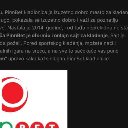
u. PinnBet kladionica je izuzetno dobro mesto za klađen
 dugo, pokazala se izuzetno dobro i važi za poznatiju
. Nastala je 2014. godine, i od tada neprekidno ne sta
ča PinnBet je oformio i onlajn sajt za klađenje
.
Sajt je
da poželi. Pored sportskog klađenja, možete naći i
alnih igara na sreću, a na sve to sačekaće vas puno
lom
” upravo kako kaže slogan PinnBet kladionice.