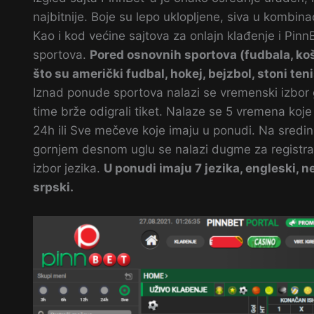
najbitnije. Boje su lepo uklopljene, siva u kombin
Kao i kod većine sajtova za onlajn klađenje i PinnB
sportova.
Pored osnovnih sportova (fudbala, koš
što su američki fudbal, hokej, bejzbol, stoni teni
Iznad ponude sportova nalazi se vremenski izbor
time brže odigrali tiket. Nalaze se 5 vremena koje 
24h ili Sve mečeve koje imaju u ponudi. Na sredi
gornjem desnom uglu se nalazi dugme za registraci
izbor jezika.
U ponudi imaju 7 jezika, engleski, ne
srpski.