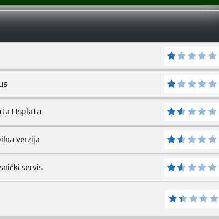
us
ta i isplata
lna verzija
snički servis