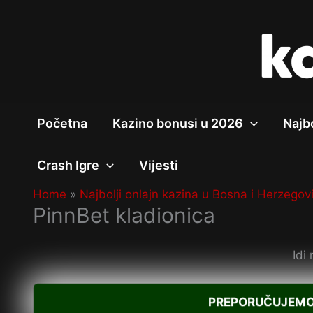
Skip
to
content
Početna
Kazino bonusi u 2026
Najbo
Crash Igre
Vijesti
Home
Najbolji onlajn kazina u Bosna i Herzegov
PinnBet kladionica
Idi
PREPORUČUJEMO