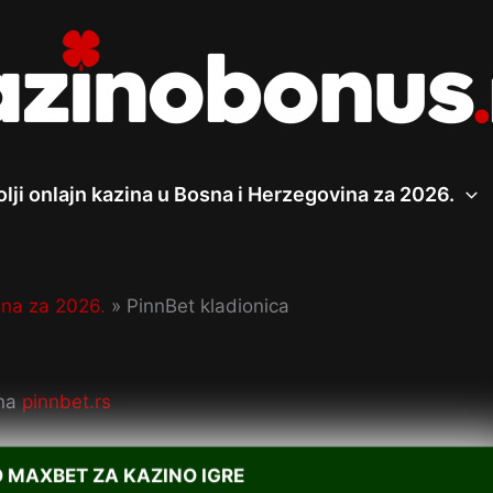
lji onlajn kazina u Bosna i Herzegovina za 2026.
ina za 2026.
PinnBet kladionica
 na
pinnbet.rs
 MAXBET ZA KAZINO IGRE