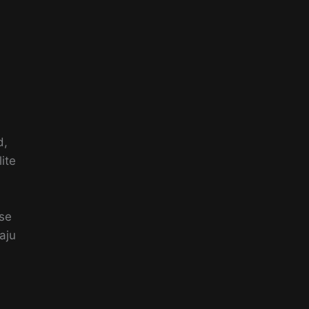
d,
ite
 se
aju