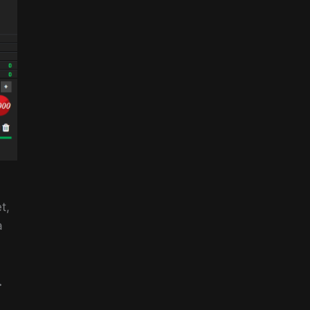
t,
a
.