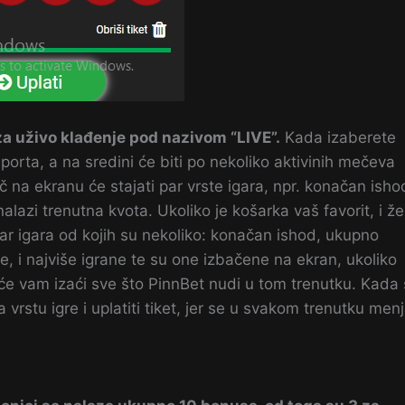
 za uživo klađenje pod nazivom “LIVE”.
Kada izaberete
sporta, a na sredini će biti po nekoliko aktivinih mečeva
 na ekranu će stajati par vrste igara, npr. konačan isho
alazi trenutna kvota. Ukoliko je košarka vaš favorit, i žel
ar igara od kojih su nekoliko: konačan ishod, ukupno
, i najviše igrane te su one izbačene na ekran, ukoliko
 će vam izaći sve što PinnBet nudi u tom trenutku. Kada
vrstu igre i uplatiti tiket, jer se u svakom trenutku menj